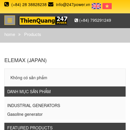
(+84) 28 38828238
info@247power.vn
(+84) 795291249
home
Products
ELEMAX (JAPAN)
Không có sản phẩm
DANH MỤC SẢN PHẨM
INDUSTRIAL GENERATORS
Gasoline generator
FEATURED PRODUCTS