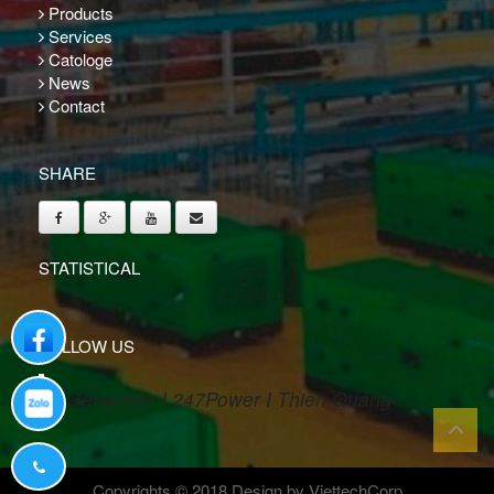
Products
Services
Catologe
News
Contact
SHARE
STATISTICAL
Liên hệ qua facebook
FOLLOW US
Generator I 247Power I Thien Quang
Liên hệ qua zalo
Hotline: (+84) 28 38828238
Copyrights © 2018
Design by ViettechCorp