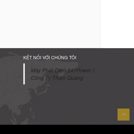
KẾT NỐI VỚI CHÚNG TÔI
Máy Phát Điện 247Power I
Công Ty Thiện Quang