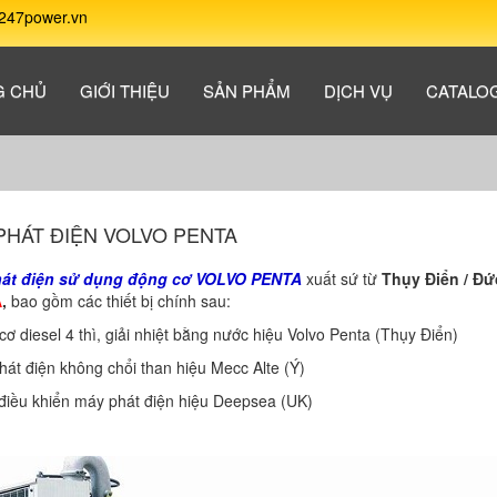
247power.vn
G CHỦ
GIỚI THIỆU
SẢN PHẨM
DỊCH VỤ
CATALO
PHÁT ĐIỆN VOLVO PENTA
át điện sử dụng động cơ VOLVO PENTA
xuất sứ từ
Thụy Điển / Đứ
A
,
bao gồm các thiết bị chính sau:
cơ diesel 4 thì, giải nhiệt bằng nước hiệu Volvo Penta (Thụy Điển)
hát điện không chổi than hiệu Mecc Alte (Ý)
điều khiển máy phát điện hiệu Deepsea (UK)