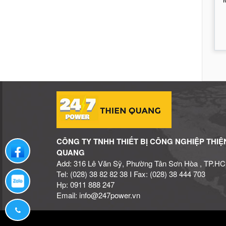
CÔNG TY TNHH THIẾT BỊ CÔNG NGHIỆP THIỆ
Liên hệ qua facebook
QUANG
Add: 316 Lê Văn Sỹ, Phường Tân Sơn Hòa , TP.H
Tel: (028) 38 82 82 38 I Fax: (028) 38 444 703
Liên hệ qua zalo
Hp: 0911 888 247
Email: info@247power.vn
Hotline: (028) 38 82 82 38