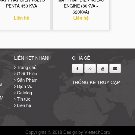
PENTA 450 KVA
ENGINE (80KVA -
620KVA)
Liên hệ
Liên hệ
LIÊN KẾT NHANH
CHIA SẺ
Trang chủ
Giới Thiệu
Sản Phẩm
THỐNG KÊ TRUY CẬP
N
Dịch Vụ
Catalog
CM
Tin tức
Liên hệ
Copyrights © 2018
Design by ViettechCorp