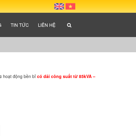
G
TIN TỨC
LIÊN HỆ
c
hoạt động bền bỉ
có dải công suất từ 85kVA –