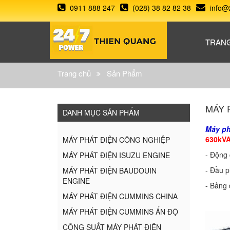
0911 888 247
(028) 38 82 82 38
info@
TRAN
Trang chủ
Sản Phẩm
MÁY 
DANH MỤC SẢN PHẨM
Máy ph
630kV
MÁY PHÁT ĐIỆN CÔNG NGHIỆP
- Động 
MÁY PHÁT ĐIỆN ISUZU ENGINE
- Đầu p
MÁY PHÁT ĐIỆN BAUDOUIN
ENGINE
- Bảng 
MÁY PHÁT ĐIỆN CUMMINS CHINA
MÁY PHÁT ĐIỆN CUMMINS ẤN ĐỘ
CÔNG SUẤT MÁY PHÁT ĐIỆN