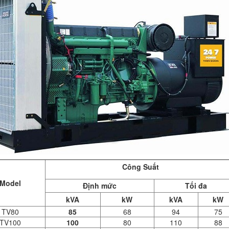
Công Suất
Model
Định mức
Tối đa
kVA
kW
kVA
kW
TV80
85
68
94
75
TV100
100
80
110
88