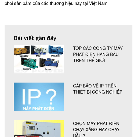
phối sản pẩm của các thương hiệu này tại Việt Nam
Bài viết gần đây
TOP CÁC CÔNG TY MÁY
PHÁT ĐIỆN HÀNG ĐẦU
TRÊN THẾ GIỚI
CẤP BẢO VỆ IP TRÊN
THIẾT BỊ CÔNG NGHIỆP
CHỌN MÁY PHÁT ĐIỆN
CHẠY XĂNG HAY CHẠY
DẦU ?