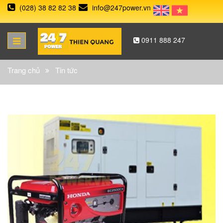
(028) 38 82 82 38
info@247power.vn
0911 888 247
Trang chủ
Tin tức