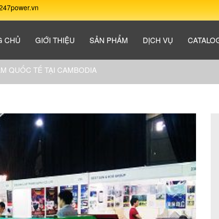
247power.vn
G CHỦ
GIỚI THIỆU
SẢN PHẨM
DỊCH VỤ
CATALO
ÃM QUỐC TẾ TẠI CAMBODIA