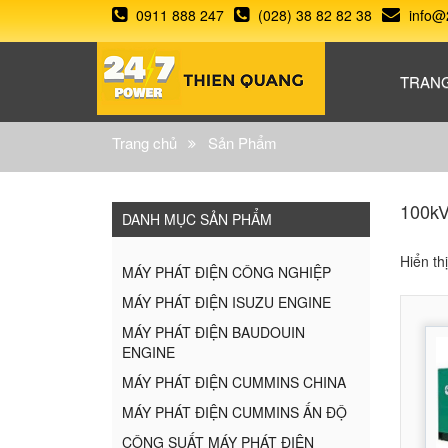
0911 888 247
(028) 38 82 82 38
info@
TRAN
Trang chủ
Sản Phẩm
100kV
DANH MỤC SẢN PHẨM
Hiển th
MÁY PHÁT ĐIỆN CÔNG NGHIỆP
MÁY PHÁT ĐIỆN ISUZU ENGINE
MÁY PHÁT ĐIỆN BAUDOUIN
ENGINE
MÁY PHÁT ĐIỆN CUMMINS CHINA
MÁY PHÁT ĐIỆN CUMMINS ẤN ĐỘ
CÔNG SUẤT MÁY PHÁT ĐIỆN