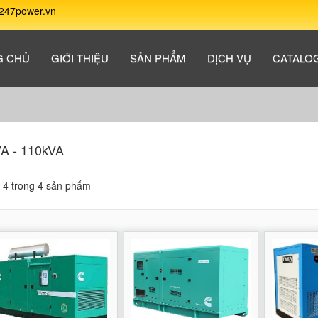
247power.vn
G CHỦ
GIỚI THIỆU
SẢN PHẨM
DỊCH VỤ
CATALO
A - 110kVA
ị 4 trong 4 sản phẩm