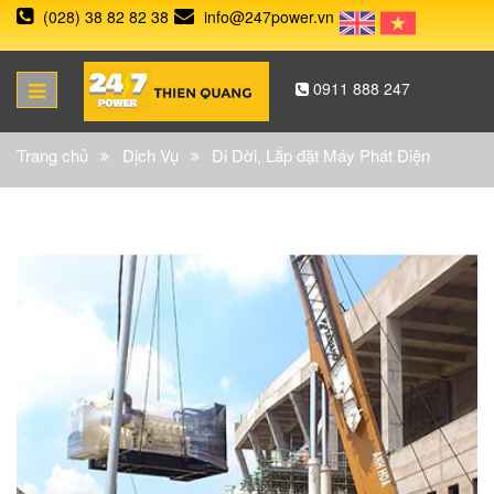
(028) 38 82 82 38
info@247power.vn
0911 888 247
Trang chủ
Dịch Vụ
Di Dời, Lắp đặt Máy Phát Điện