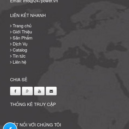
Email: info@247power.vn
LIÊN KẾT NHANH
Trang chủ
Giới Thiệu
Sản Phẩm
Dịch Vụ
Catalog
Tin tức
Liên hệ
CHIA SẺ
THỐNG KÊ TRUY CẬP
KẾT NỐI VỚI CHÚNG TÔI
Liên hệ qua facebook