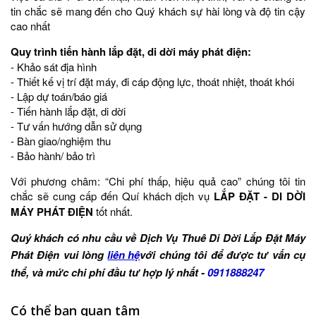
tin chắc sẽ mang đến cho Quý khách sự hài lòng và độ tin cậy
cao nhất
Quy trình tiến hành lắp đặt, di dời máy phát điện:
- Khảo sát địa hình
- Thiết kế vị trí đặt máy, đi cáp động lực, thoát nhiệt, thoát khói
- Lập dự toán/báo giá
- Tiến hành lắp đặt, di dời
- Tư vấn hướng dẫn sử dụng
- Bàn giao/nghiệm thu
- Bảo hành/ bảo trì
Với phương châm: “Chi phí thấp, hiệu quả cao” chúng tôi tin
chắc sẽ cung cấp đến Quí khách dịch vụ
LẮP ĐẶT - DI DỜI
MÁY PHÁT ĐIỆN
tốt nhất.
Quý khách có nhu cầu về Dịch Vụ Thuê Di Dời Lắp Đặt Máy
Phát Điện vui lòng
liên hệ
với chúng tôi để được tư vấn cụ
thể, và mức chi phí đầu tư hợp lý nhất -
0911888247
Có thể bạn quan tâm