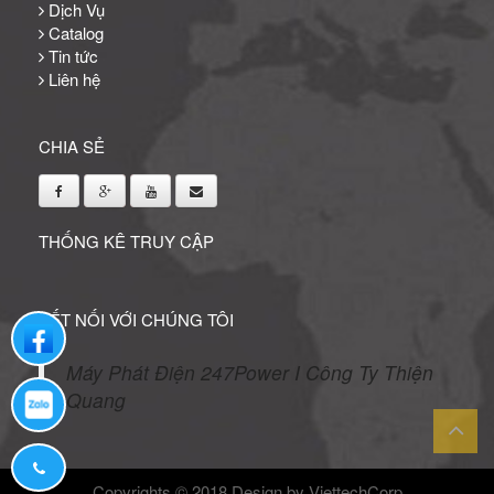
Dịch Vụ
Catalog
Tin tức
Liên hệ
CHIA SẺ
THỐNG KÊ TRUY CẬP
KẾT NỐI VỚI CHÚNG TÔI
Liên hệ qua facebook
Máy Phát Điện 247Power I Công Ty Thiện
Quang
Liên hệ qua zalo
Hotline: (028) 38 82 82 38
Copyrights © 2018
Design by ViettechCorp