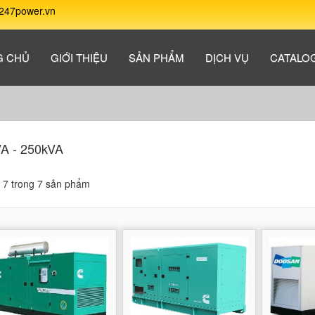
247power.vn
G CHỦ
GIỚI THIỆU
SẢN PHẨM
DỊCH VỤ
CATALO
A - 250kVA
ị 7 trong 7 sản phẩm