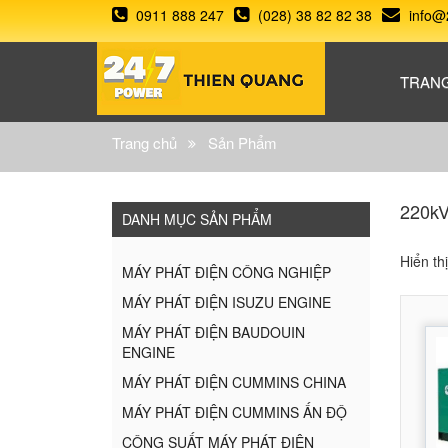
0911 888 247
(028) 38 82 82 38
info@
TRAN
Trang chủ
Sản Phẩm
220kV
DANH MỤC SẢN PHẨM
Hiển th
MÁY PHÁT ĐIỆN CÔNG NGHIỆP
MÁY PHÁT ĐIỆN ISUZU ENGINE
MÁY PHÁT ĐIỆN BAUDOUIN
ENGINE
MÁY PHÁT ĐIỆN CUMMINS CHINA
MÁY PHÁT ĐIỆN CUMMINS ẤN ĐỘ
CÔNG SUẤT MÁY PHÁT ĐIỆN