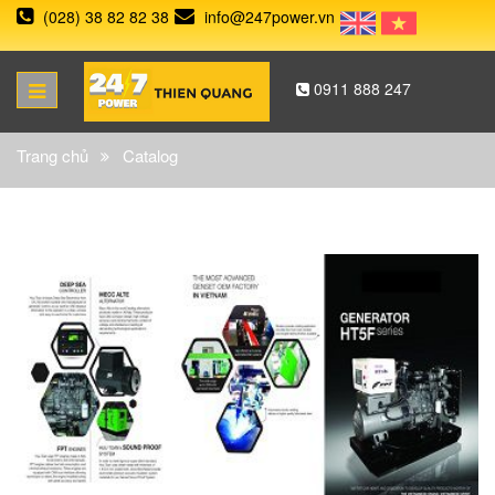
(028) 38 82 82 38
info@247power.vn
0911 888 247
Trang chủ
Catalog