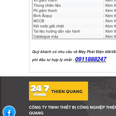
Vỏ giảm thanh
: Kèm 
Thùng nhiên liệu
: Kèm 
Pô giảm thanh
: Kèm 
Bình Ăcquy
: Kèm 
MCCB
: Kèm 
Két nước giải nhiệt
: Kèm 
Tài liệu hướng dẫn vận hành
: Kèm 
Catalogue máy
: Kèm 
Quý khách có nhu cầu về Máy Phát Điện 60kVA
0911888247
phí đầu tư hợp lý nhất -
CÔNG TY TNHH THIẾT BỊ CÔNG NGHIỆP THIỆ
Liên hệ qua facebook
QUANG