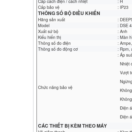
Cấp cách điện / cách nhiệt
: H
Cấp bảo vệ
: IP23
THÔNG SỐ BỘ ĐIỀU KHIỂN
Hãng sản xuất
: DEEP
Model
: DSE 
Xuất sứ bộ
: Anh
Kiểu hiển thị
: Màn h
Thông số đo điện
: Ampe,
Thông số đo động cơ
: Rpm, 
: Áp su
Nhiệt 
Vượt tố
Ngừng 
Chức năng bảo vệ
Không 
Không 
Điện á
Điện á
CÁC THIẾT BỊ KÈM THEO MÁY