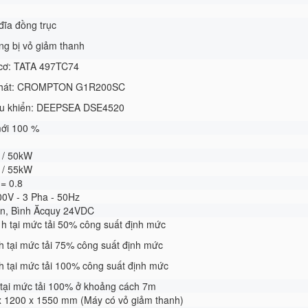
đĩa đồng trục
g bị vỏ giảm thanh
 cơ: TATA 497TC74
hát: CROMPTON G1R200SC
u khiển: DEEPSEA DSE4520
mới 100 %
 / 50kW
 / 55kW
 = 0.8
00V - 3 Pha - 50Hz
ện, Bình Ăcquy 24VDC
ít/ h tại mức tải 50% công suất định mức
 h tại mức tải 75% công suất định mức
 h tại mức tải 100% công suất định mức
 tại mức tải 100% ở khoảng cách 7m
x 1200 x 1550 mm (Máy có vỏ giảm thanh)