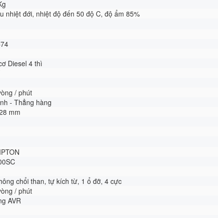
Kg
ậu nhiệt đới, nhiệt độ đến 50 độ C, độ ẩm 85%
C74
cơ Diesel 4 thì
vòng / phút
lanh - Thẳng hàng
128 mm
MPTON
00SC
hông chổi than, tự kích từ, 1 ổ đỡ, 4 cực
vòng / phút
ộng AVR