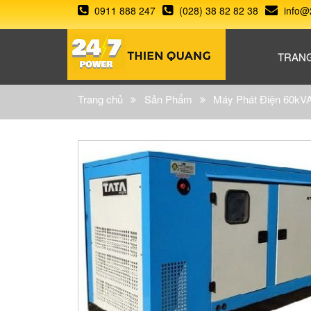
0911 888 247
(028) 38 82 82 38
info@
TRAN
Trang chủ
Sản Phẩm
Máy Phát Điện 60kVA 