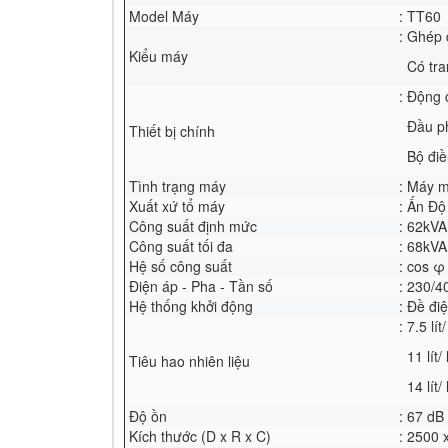
Model Máy
: TT60
: Ghép 
Kiểu máy
Có tran
: Động
Đầu p
Thiết bị chính
Bộ điề
Tình trạng máy
: Máy 
Xuất xứ tổ máy
: Ấn Độ
Công suất định mức
: 62kVA
Công suất tối đa
: 68kVA
Hệ số công suất
: cos φ
Điện áp - Pha - Tần số
: 230/4
Hệ thống khởi động
: Đề đi
: 7.5 l
11 lít/
Tiêu hao nhiên liệu
14 lít/
Độ ồn
: 67 dB
Kích thước (D x R x C)
: 2500 