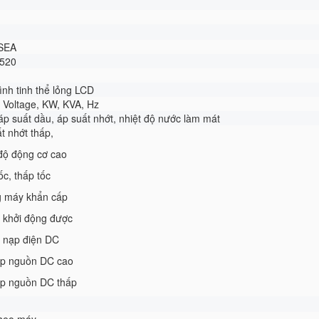
SEA
4520
ình tinh thể lỏng LCD
 Voltage, KW, KVA, Hz
áp suất dầu, áp suất nhớt, nhiệt độ nước làm mát
ất nhớt thấp,
độ động cơ cao
c, thấp tốc
máy khẩn cấp
khởi động được
nạp điện DC
p nguồn DC cao
p nguồn DC thấp