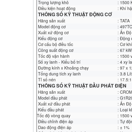
Trọng lượng khô
: 1500 
Điều kiện hoạt động
: Khí h
THÔNG SỐ KỸ THUẬT ĐỘNG CƠ
Hãng sản xuất
: TATA
Model động cơ
: 497T
Xuất xứ động cơ
: Ấn Độ
Kiểu động cơ
: Động 
Cơ cấu bộ điều tốc
: Cơ khí
Công suất động cơ
: 67 kW
Tốc độ vận hành
: 1500 
Số xy lanh - Kiểu bố trí
: 4 xy 
Đường kính x Khoảng chạy
: 97 x 
Tổng dung tích xy lanh
: 3.8 Lít
Tỉ số nén
: 17.5:1
THÔNG SỐ KỸ THUẬT ĐẦU PHÁT ĐIỆN
Hãng sản xuất
: CRO
Model đầu phát
: G1R2
Xuất xứ đầu phát
: Ấn Độ
Kiểu đầu phát
: Loại k
Tốc độ vòng quay
: 1500 
Điều chỉnh điện áp
: Tự đ
Dao động điện áp
: ± 1%