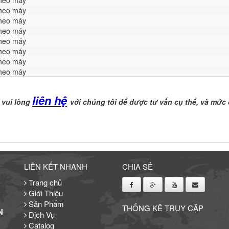
theo máy
theo máy
theo máy
theo máy
theo máy
theo máy
theo máy
theo máy
liên hệ
 vui lòng
với chúng tôi để được tư vấn cụ thể, và mức 
LIÊN KẾT NHANH
CHIA SẺ
Trang chủ
Giới Thiệu
Sản Phẩm
THỐNG KÊ TRUY CẬP
N
Dịch Vụ
Catalog