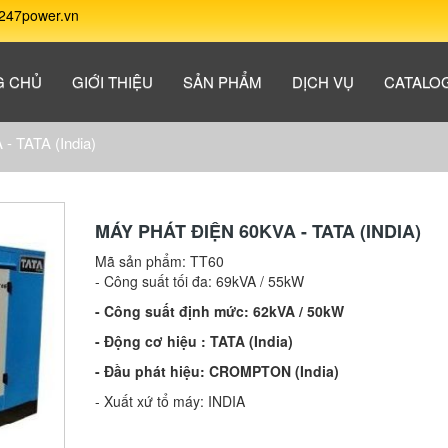
247power.vn
G CHỦ
GIỚI THIỆU
SẢN PHẨM
DỊCH VỤ
CATALO
- TATA (India)
MÁY PHÁT ĐIỆN 60KVA - TATA (INDIA)
Mã sản phẩm:
TT60
- Công suất tối đa: 69kVA / 55kW
- Công suất định mức: 62kVA / 50kW
- Động cơ hiệu : TATA (India)
- Đầu phát hiệu: CROMPTON (India)
- Xuất xứ tổ máy: INDIA