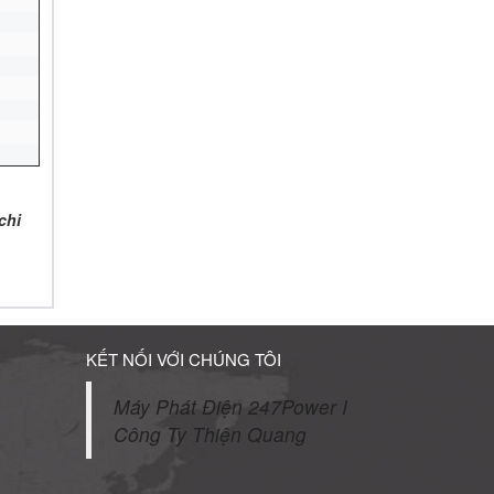
chi
KẾT NỐI VỚI CHÚNG TÔI
Máy Phát Điện 247Power I
Công Ty Thiện Quang